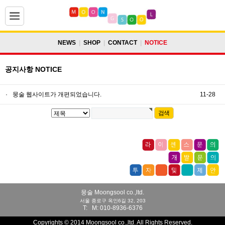
NEWS
|
SHOP
|
CONTACT
|
NOTICE
공지사항 NOTICE
·
뭉술 웹사이트가 개편되었습니다.
11-28
뭉술 Moongsool co.,ltd.
서울 종로구 옥인6길 32, 203
T:
M:
010-8936-6376
Copyrights © 2014 Moongsool co.,ltd. All Rights Reserved.